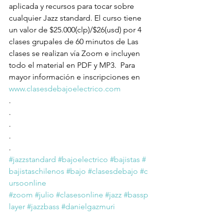
aplicada y recursos para tocar sobre 
cualquier Jazz standard. El curso tiene 
un valor de $25.000(clp)/$26(usd) por 4 
clases grupales de 60 minutos de Las 
clases se realizan vía Zoom e incluyen 
todo el material en PDF y MP3.  Para 
mayor información e inscripciones en 
www.clasesdebajoelectrico.com
.
.
.
.
.
#jazzstandard
#bajoelectrico
#bajistas
#
bajistaschilenos
#bajo
#clasesdebajo
#c
ursoonline
#zoom
#julio
#clasesonline
#jazz
#bassp
layer
#jazzbass
#danielgazmuri