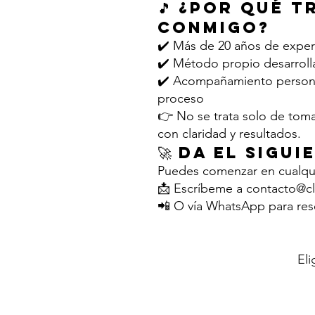
🎵 ¿Por qué 
conmigo?
✔️ Más de 20 años de exper
✔️ Método propio desarroll
✔️ Acompañamiento persona
proceso
👉 No se trata solo de toma
con claridad y resultados.
🚀 Da el sigu
Puedes comenzar en cualq
📩 Escríbeme a
contacto@cl
📲 O vía WhatsApp para res
Eli