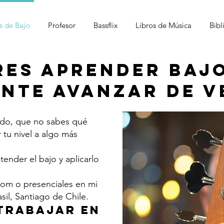
s de Bajo
Profesor
Bassflix
Libros de Música
Bibl
eres aprender baj
nte avanzar de v
cado, que no sabes qué
r tu nivel a algo más
ender el bajo y aplicarlo
oom o presenciales en mi
sil, Santiago de Chile.
 trabajar en