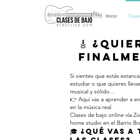
Inicio
Clase
🎸 ¿Qui
finalme
Si sientes que estás estan
estudiar o que quieres lleva
musical y sólido…
👉 Aquí vas a aprender a ent
en la música real.
Clases de bajo online vía Z
home studio en el Barrio Bra
🎓 ¿Qué vas a