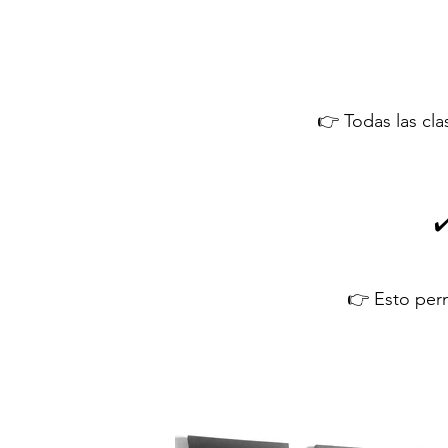
👉 Todas las cl
✔
👉 Esto perm