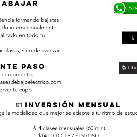
trabajar
iencia formando bajistas
ado internacionalmente
lizado en todo tu
🎸
r clases, sino de avanzar
iente paso
📚 Lib
uier momento.
asesdebajoelectrico.com
ervar tu cupo
💵 Inversión mensual
ge la modalidad que mejor se adapte a tu ritmo de estud
🎸 4 clases mensuales (60 min)
$140.000 CLP / $150 USD