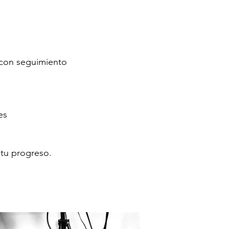
 con seguimiento
es
 tu progreso.