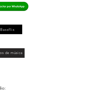
 Bassflix
ros de música
io: