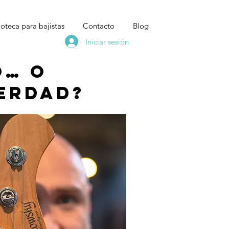
ioteca para bajistas
Contacto
Blog
Iniciar sesión
o… o
erdad?