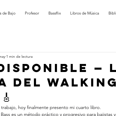
s de Bajo
Profesor
Bassflix
Libros de Música
Bibl
may
1 min de lectura
 DISPONIBLE — 
IA DEL WALKIN
🎸
rabajo, hoy finalmente presento mi cuarto libro.
 Bass es un método práctico y progresivo para bajistas y 