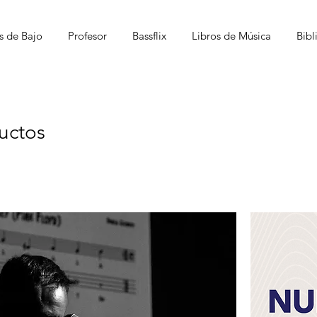
s de Bajo
Profesor
Bassflix
Libros de Música
Bibl
uctos