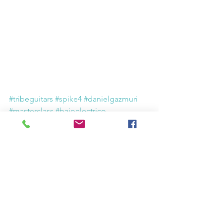
#tribeguitars
#spike4
#danielgazmuri
#masterclass
#bajoelectrico
#bassplayer
#bajistas
Ver todo
Entradas recientes