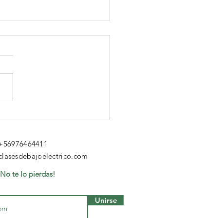
 ¿por qué
ssflix puede
mbiar tu
 +56976464411
rma de
lasesdebajoelectrico.com
tudiar bajo?
¡No te lo pierdas!
Unirse