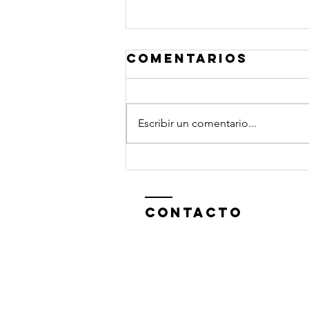
Comentarios
Escribir un comentario...
📚 Libros para
bajo eléctrico
que se
ContactO
estudian, no
solo se leen.