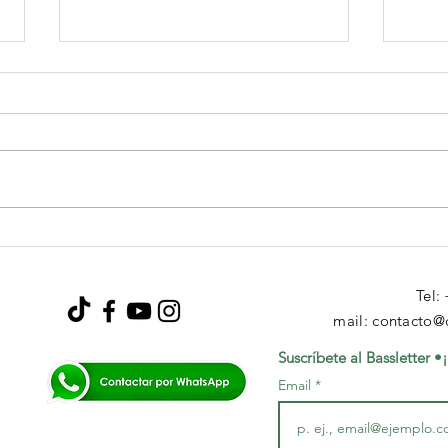
🎉 YA DISPONIBLE
🎸
— LA BIBLIA DEL
ba
WALKING BASS 🎸
ca
Tel:
fo
mail:
contacto@c
es
Suscríbete al Bassletter •
Email