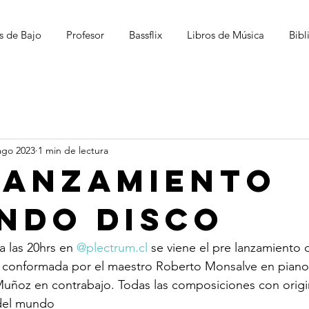
s de Bajo
Profesor
Bassflix
Libros de Música
Bibl
ago 2023
1 min de lectura
lanzamiento
ndo disco
a las 20hrs en 
@plectrum.cl
 se viene el pre lanzamiento
á conformada por el maestro Roberto Monsalve en piano
Muñoz en contrabajo. Todas las composiciones con origi
 del mundo 