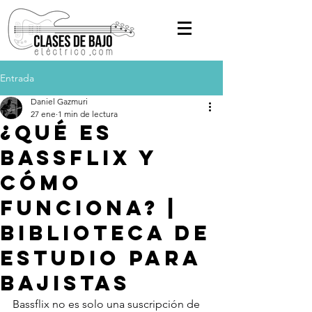
Entrada
Daniel Gazmuri
27 ene
1 min de lectura
¿Qué es
Bassflix y
cómo
funciona? |
Biblioteca de
estudio para
bajistas
Bassflix no es solo una suscripción de 