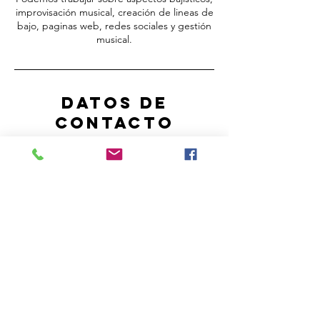
improvisación musical, creación de lineas de
bajo, paginas web, redes sociales y gestión
musical.
Datos de
contacto
Clases de Bajo Eléctrico Online, Daniel
Gazmuri, Agustinas, Santiago, Chile
976464411
contacto@clasesdebajoelectrico.com
ContactO