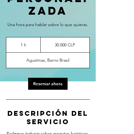
zada
Una hora para hablar sobre lo que quieras.
30.000
pesos
1 h
1
30.000 CLP
chilenos
Agustinas, Barrio Brasil
Reservar ahora
Descripción del
servicio
Podemos trabajar sobre aspectos bajisticos,